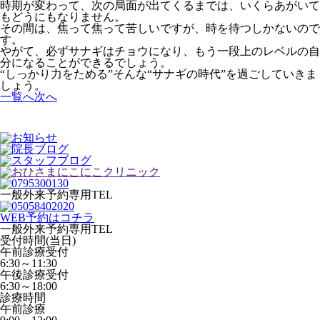
時期が変わって、次の局面が出てくるまでは、いくらあがいて
もどうにもなりません。
その間は、焦って焦って苦しいですが、時を待つしかないので
す。
やがて、必ずサナギはチョウになり、もう一段上のレベルの自
分になることができるでしょう。
“しっかり力をためる”そんな“サナギの時代”を過ごしていきま
しょう。
一覧へ
次へ
一般外来予約専用TEL
WEB予約はコチラ
一般外来予約専用TEL
受付時間(当日)
午前診療受付
6:30～11:30
午後診療受付
6:30～18:00
診療時間
午前診療