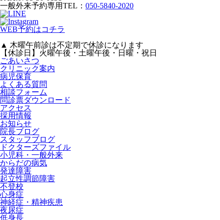
一般外来予約専用TEL：
050-5840-2020
WEB予約はコチラ
▲ 木曜午前診は不定期で休診になります
【休診日】火曜午後・土曜午後・日曜・祝日
ごあいさつ
クリニック案内
病児保育
よくある質問
相談フォーム
問診票ダウンロード
アクセス
採用情報
お知らせ
院長ブログ
スタッフブログ
ドクターズファイル
小児科・一般外来
からだの病気
発達障害
起立性調節障害
不登校
心身症
神経症・精神疾患
夜尿症
低身長