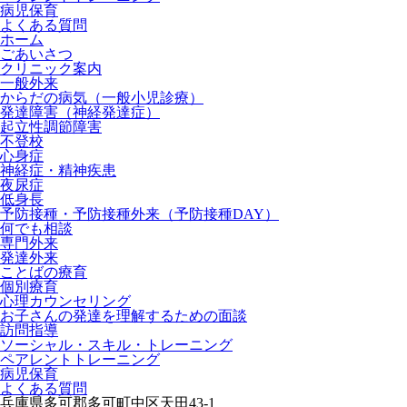
病児保育
よくある質問
ホーム
ごあいさつ
クリニック案内
一般外来
からだの病気（一般小児診療）
発達障害（神経発達症）
起立性調節障害
不登校
心身症
神経症・精神疾患
夜尿症
低身長
予防接種・予防接種外来（予防接種DAY）
何でも相談
専門外来
発達外来
ことばの療育
個別療育
心理カウンセリング
お子さんの発達を理解するための面談
訪問指導
ソーシャル・スキル・トレーニング
ペアレントトレーニング
病児保育
よくある質問
兵庫県多可郡多可町中区天田43-1