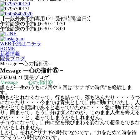
【一般外来予約専用TEL 受付時間(当日)】
午前診療の予約は6:30～11:30
午後診療の予約は6:30～18:00
WEB予約はコチラ
HOME
新着情報
院長ブログ
Message ー心の指針⑥－
Message ー心の指針⑥－
2020.04.21
院長ブログ
Ｍessage ―心の指針⑥―
誰もが一生のうちに2回や３回は“サナギの時代”を経験しま
す。
動きがとれなくなって、行き詰って、落ち込んだり・・・うつ
になったり・・・今までは青虫として自由に動けていたし、人
生がとても順調であると思っていたのに・・・急に動けなくな
り、固まって、もう自分はダメなのか、このまま人生を終える
のか・・・と、思ってしまうかもしれません。
チョウになって、自由に空を飛びまわる姿なんて想像もできな
いかもしれません。
しかし、それが“サナギの時代”なのです。“力をためて時を待
つ”そういう時代なのです。