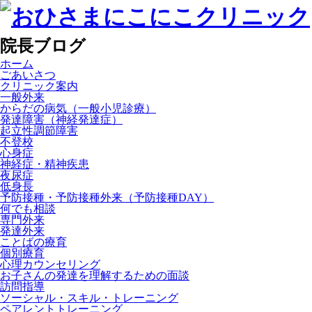
院長ブログ
ホーム
ごあいさつ
クリニック案内
一般外来
からだの病気（一般小児診療）
発達障害（神経発達症）
起立性調節障害
不登校
心身症
神経症・精神疾患
夜尿症
低身長
予防接種・予防接種外来（予防接種DAY）
何でも相談
専門外来
発達外来
ことばの療育
個別療育
心理カウンセリング
お子さんの発達を理解するための面談
訪問指導
ソーシャル・スキル・トレーニング
ペアレントトレーニング