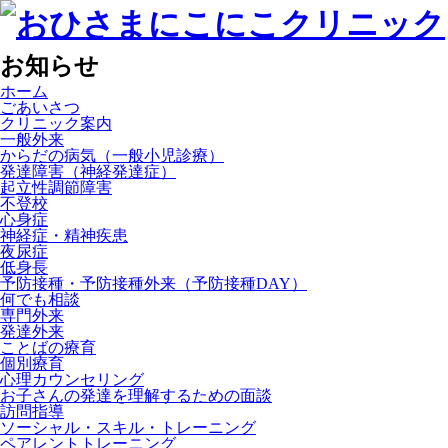
お知らせ
ホーム
ごあいさつ
クリニック案内
一般外来
からだの病気（一般小児診療）
発達障害（神経発達症）
起立性調節障害
不登校
心身症
神経症・精神疾患
夜尿症
低身長
予防接種・予防接種外来（予防接種DAY）
何でも相談
専門外来
発達外来
ことばの療育
個別療育
心理カウンセリング
お子さんの発達を理解するための面談
訪問指導
ソーシャル・スキル・トレーニング
ペアレントトレーニング