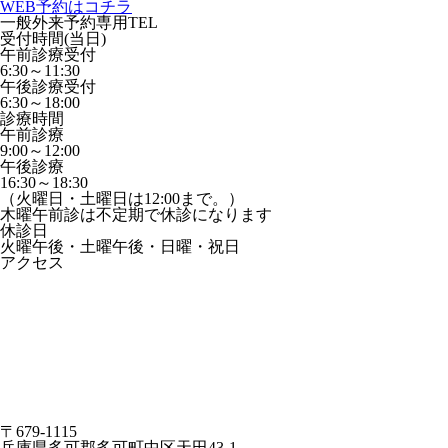
WEB予約はコチラ
一般外来予約専用TEL
受付時間(当日)
午前診療受付
6:30～11:30
午後診療受付
6:30～18:00
診療時間
午前診療
9:00～12:00
午後診療
16:30～18:30
（火曜日・土曜日は12:00まで。）
木曜午前診は不定期で休診になります
休診日
火曜午後・土曜午後・日曜・祝日
アクセス
〒679-1115
兵庫県多可郡多可町中区天田43-1