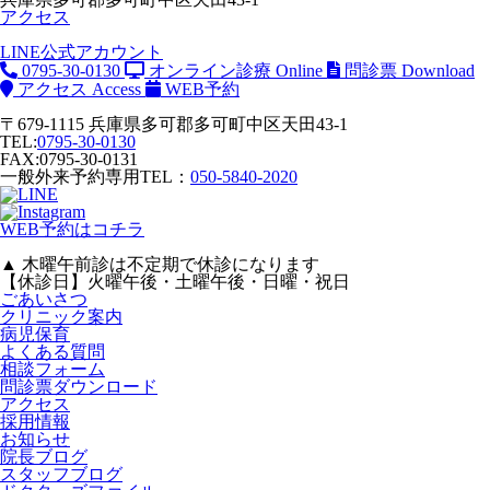
アクセス
LINE公式アカウント
0795-30-0130
オンライン診療
Online
問診票
Download
アクセス
Access
WEB予約
〒679-1115 兵庫県多可郡多可町中区天田43-1
TEL:
0795-30-0130
FAX:0795-30-0131
一般外来予約専用TEL：
050-5840-2020
WEB予約はコチラ
▲ 木曜午前診は不定期で休診になります
【休診日】火曜午後・土曜午後・日曜・祝日
ごあいさつ
クリニック案内
病児保育
よくある質問
相談フォーム
問診票ダウンロード
アクセス
採用情報
お知らせ
院長ブログ
スタッフブログ