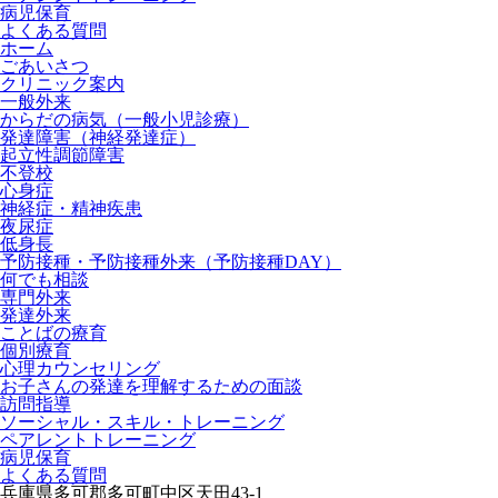
病児保育
よくある質問
ホーム
ごあいさつ
クリニック案内
一般外来
からだの病気（一般小児診療）
発達障害（神経発達症）
起立性調節障害
不登校
心身症
神経症・精神疾患
夜尿症
低身長
予防接種・予防接種外来（予防接種DAY）
何でも相談
専門外来
発達外来
ことばの療育
個別療育
心理カウンセリング
お子さんの発達を理解するための面談
訪問指導
ソーシャル・スキル・トレーニング
ペアレントトレーニング
病児保育
よくある質問
兵庫県多可郡多可町中区天田43-1